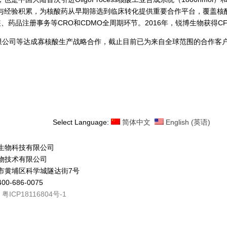
与经验积累，为核酸药从早期筛选到临床转化提供重要合作平台，覆盖核
、药品注册事务等CRO和CDMO全周期环节。2016年，锐博生物获得C
有限公司等达成寡核酸生产战略合作，截止目前已为来自全球范围的合作客户
Select Language:
简体中文
English
(
英语
)
生物科技有限公司
物技术有限公司
市黄埔区科学城隧达街7号
0-686-0075
：
粤ICP18116804号-1