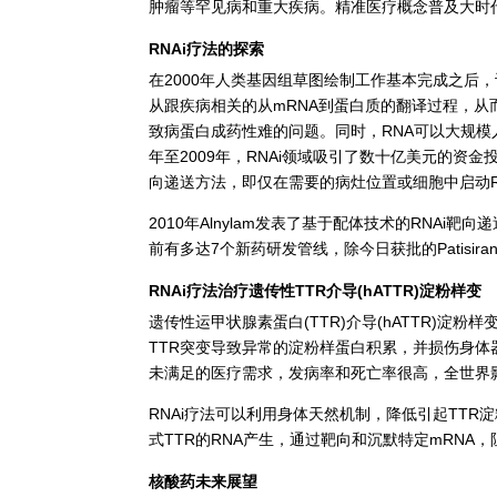
肿瘤等罕见病和重大疾病。精准医疗概念普及大时
RNAi疗法的探索
在2000年人类基因组草图绘制工作基本完成之后
从跟疾病相关的从mRNA到蛋白质的翻译过程，
致病蛋白成药性难的问题。同时，RNA可以大规模
年至2009年，RNAi领域吸引了数十亿美元的
向递送方法，即仅在需要的病灶位置或细胞中启动R
2010年Alnylam发表了基于配体技术的RNAi
前有多达7个新药研发管线，除今日获批的Patisira
RNAi疗法治疗遗传性TTR介导(hATTR)淀粉样变
遗传性运甲状腺素蛋白(TTR)介导(hATTR)
TTR突变导致异常的淀粉样蛋白积累，并损伤身体
未满足的医疗需求，发病率和死亡率很高，全世界影响着
RNAi疗法可以利用身体天然机制，降低引起TTR
式TTR的RNA产生，通过靶向和沉默特定mRN
核酸药未来展望