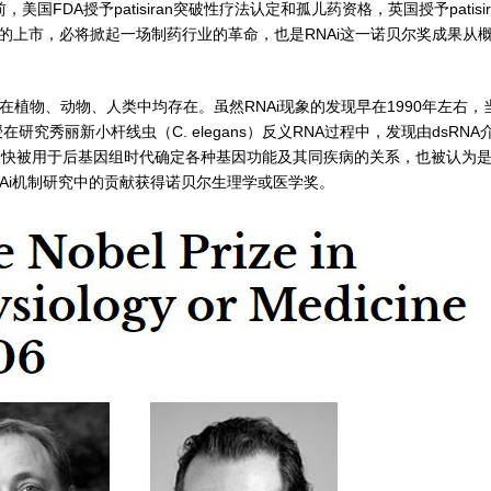
FDA授予patisiran突破性疗法认定和孤儿药资格，英国授予patisiran
日的上市，必将掀起一场制药行业的革命，也是RNAi这一诺贝尔奖成果
，在植物、动物、人类中均存在。虽然RNAi现象的发现早在1990年左右
ello教授在研究秀丽新小杆线虫（C. elegans）反义RNA过程中，发现由
技术很快被用于后基因组时代确定各种基因功能及其同疾病的关系，也被认为
lo由于在RNAi机制研究中的贡献获得诺贝尔生理学或医学奖。