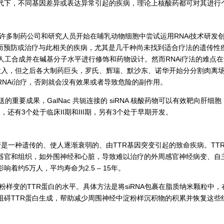
代下，不同基因差异或表达异常引起的疾病，理论上核酸药都可对其进行
，许多制药公司和研究人员开始在哺乳动物细胞中尝试运用RNAi技术研发创
从而预防或治疗与此相关的疾病，尤其是几千种尚未找到适合疗法的遗传性
人工合成并在碱基分子水平进行修饰和药物设计。然而RNAi疗法的难点在
资金投入，但之后各大制药巨头，罗氏、辉瑞、默沙东、诺华开始分分割肉离场
NAi治疗，否则就会没有效果或者导致危险的副作用。
靶向递送的重要成果，GalNac 共轭连接的 siRNA 核酸药物可以有效靶
n，还有3个处于临床II期和III期，另有3个处于早期开发。
淀粉样变是一种遗传的、使人逐渐衰弱的、由TTR基因突变引起的致命疾病。
器官和组织，如外围神经和心脏，导致难以治疗的外周感官神经病变、自主
约5万人，平均寿命为2.5 – 15年。
淀粉样变的TTR蛋白的水平。具体方法是将siRNA包裹在脂质纳米颗粒
A，阻碍TTR蛋白生成，帮助减少周围神经中淀粉样沉积物的积累并恢复这些