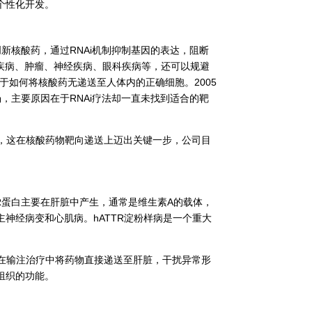
个性化开发。
新核酸药，通过RNAi机制抑制基因的表达，阻断
疾病、肿瘤、神经疾病、眼科疾病等，还可以规避
于如何将核酸药无递送至人体内的正确细胞。2005
，主要原因在于RNAi疗法却一直未找到适合的靶
向肝细胞，这在核酸药物靶向递送上迈出关键一步，公司目
TTR蛋白主要在肝脏中产生，通常是维生素A的载体，
神经病变和心肌病。hATTR淀粉样病是一个重大
中，在输注治疗中将药物直接递送至肝脏，干扰异常形
组织的功能。