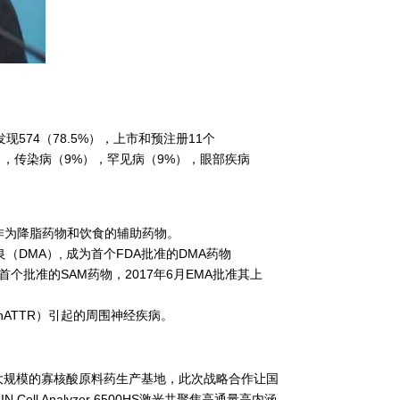
发现574（78.5%），上市和预注册11个
%），传染病（9%），罕见病（9%），眼部疾病
H)，作为降脂药物和饮食的辅助药物。
肌营养不良（DMA）, 成为首个FDA批准的DMA药物
为FDA首个批准的SAM药物，2017年6月EMA批准其上
性（hATTR）引起的周围神经疾病。
大规模的寡核酸原料药生产基地，此次战略合作让国
ll Analyzer 6500HS激光共聚焦高通量高内涵