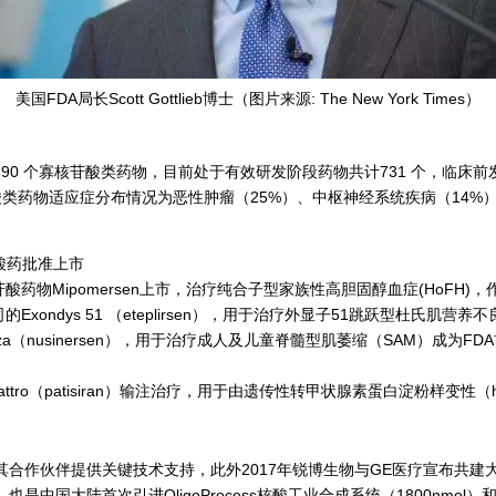
美国FDA局长Scott Gottlieb博士（图片来源: The New York Times）
记录有1590 个寡核苷酸类药物，目前处于有效研发阶段药物共计731 个，临床前
述核苷酸类药物适应症分布情况为恶性肿瘤（25%）、中枢神经系统疾病（14
义核酸药批准上市
寡核苷酸药物Mipomersen上市，治疗纯合子型家族性高胆固醇血症(HoF
tics公司的Exondys 51 （eteplirsen），用于治疗外显子51跳跃型杜氏
司Spinraza（nusinersen），用于治疗成人及儿童脊髓型肌萎缩（SAM）成
npattro（patisiran）输注治疗，用于由遗传性转甲状腺素蛋白淀粉样变
合作伙伴提供关键技术支持，此外2017年锐博生物与GE医疗宣布共建
陆首次引进OligoProcess核酸工业合成系统（1800nmol）和IN Ce