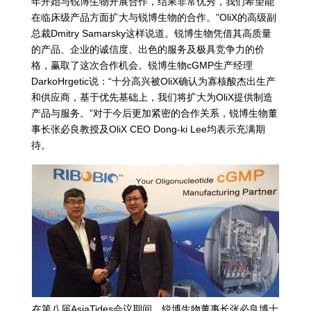
年开始与锐博生物开展合作，结果非常优秀，我们希望能
在临床级产品方面扩大与锐博生物的合作。”OliX的高级副
总裁Dmitry Samarsky这样说道。锐博生物凭借其高质量
的产品、企业的诚信度、出色的服务及极具竞争力的价
格，赢取了这次合作机会。锐博生物cGMP生产经理
DarkoHrgetic说：“十分高兴被OliX确认为寡核酸杰出生产
和供应商，基于优先基础上，我们将扩大为OliX提供制造
产品与服务。”对于今后更加紧密的合作关系，锐博生物董
事长张必良教授及OliX CEO Dong-ki Lee均表示充满期
待。
在第八届AsiaTides会议期间，锐博生物董事长张必良博士