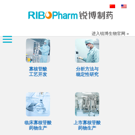
搜
索：
进入锐博生物官网 »
寡核苷酸
分析方法与
工艺开发
稳定性研究
临床寡核苷酸
上市寡核苷酸
药物生产
药物生产