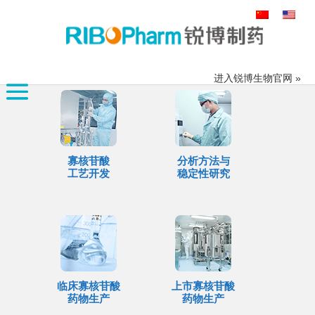
搜
索：
进入锐博生物官网 »
寡核苷酸
分析方法与
工艺开发
稳定性研究
临床寡核苷酸
上市寡核苷酸
药物生产
药物生产